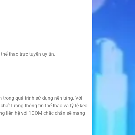
thể thao trực tuyến uy tín.
 trong quá trình sử dụng nền tảng. Với
chất lượng thông tin thể thao và tỷ lệ kèo
động liên hệ với 1GOM chắc chắn sẽ mang