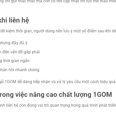
 chỉ gửi thắc mắc mà còn có thể cập nhật tin tức thể thao mới
hi liên hệ
à tiết kiệm thời gian, người dùng nên lưu ý một số điểm sau khi 
 nhưng đầy đủ ý
an đến vấn đề gặp phải
ng thời gian ngắn
n phản hồi nhanh chóng
 ngũ 1GOM dễ dàng tiếp nhận và xử lý yêu cầu một cách hiệu quả
 trong việc nâng cao chất lượng 1GOM
ênh liên hệ còn đóng vai trò quan trọng trong quá trình phát t