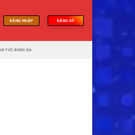
ĐĂNG NHẬP
ĐĂNG KÝ
IN TỨC BÓNG ĐÁ