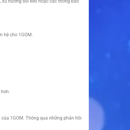
, xu hướng soi kèo hoặc các thông báo
liên hệ cho 1GOM.
 hơn.
riển của 1GOM. Thông qua những phản hồi