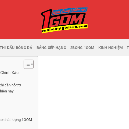
 THI ĐẤU BÓNG ĐÁ
BẢNG XẾP HẠNG
2BONG 1GOM
KINH NGHIỆM
T
 Chính Xác
hi cần hỗ trợ
 hiện nay
 cao chất lượng 1GOM