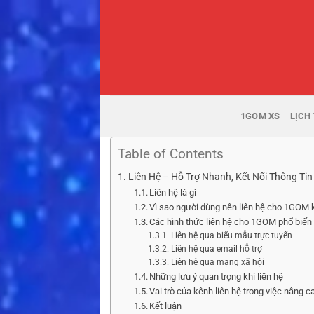
Bỏ
qua
nội
dung
1GOM XS
LỊCH
Table of Contents
Liên Hệ – Hỗ Trợ Nhanh, Kết Nối Thông Tin
Liên hệ là gì
Vì sao người dùng nên liên hệ cho 1GOM k
Các hình thức liên hệ cho 1GOM phổ biến
Liên hệ qua biểu mẫu trực tuyến
Liên hệ qua email hỗ trợ
Liên hệ qua mạng xã hội
Những lưu ý quan trọng khi liên hệ
Vai trò của kênh liên hệ trong việc nâng
Kết luận