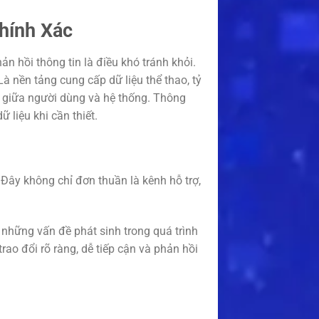
hính Xác
ản hồi thông tin là điều khó tránh khỏi.
 nền tảng cung cấp dữ liệu thể thao, tỷ
n giữa người dùng và hệ thống. Thông
 liệu khi cần thiết.
 Đây không chỉ đơn thuần là kênh hỗ trợ,
c những vấn đề phát sinh trong quá trình
ao đổi rõ ràng, dễ tiếp cận và phản hồi