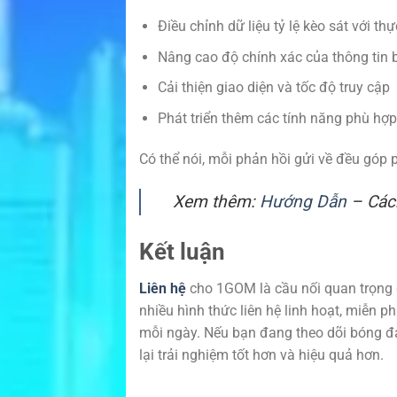
Điều chỉnh dữ liệu tỷ lệ kèo sát với thự
Nâng cao độ chính xác của thông tin
Cải thiện giao diện và tốc độ truy cập
Phát triển thêm các tính năng phù hợ
Có thể nói, mỗi phản hồi gửi về đều góp p
Xem thêm:
Hướng Dẫn
– Các
Kết luận
Liên hệ
cho 1GOM là cầu nối quan trọng gi
nhiều hình thức liên hệ linh hoạt, miễn p
mỗi ngày. Nếu bạn đang theo dõi bóng đá
lại trải nghiệm tốt hơn và hiệu quả hơn.