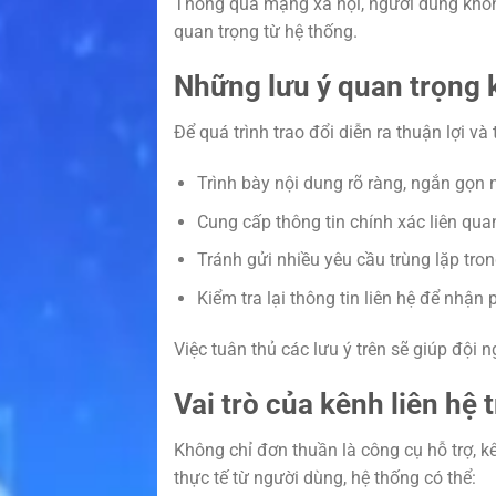
Thông qua mạng xã hội, người dùng không
quan trọng từ hệ thống.
Những lưu ý quan trọng k
Để quá trình trao đổi diễn ra thuận lợi v
Trình bày nội dung rõ ràng, ngắn gọn
Cung cấp thông tin chính xác liên qu
Tránh gửi nhiều yêu cầu trùng lặp tro
Kiểm tra lại thông tin liên hệ để nhậ
Việc tuân thủ các lưu ý trên sẽ giúp đội
Vai trò của kênh liên hệ
Không chỉ đơn thuần là công cụ hỗ trợ, k
thực tế từ người dùng, hệ thống có thể: