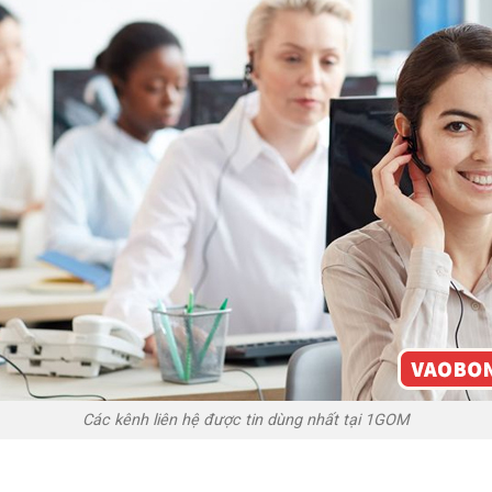
Các kênh liên hệ được tin dùng nhất tại 1GOM