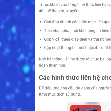
Trước khi đi vào từng hình thức liên hệ c
dõi thể thao trực tuyến.
Giải đáp nhanh các thắc mắc liên quan
Tiếp nhận phản hồi khi thông tin hiển 
Góp ý cải thiện giao diện và trải ngh
Cập nhật thông tin mới hoặc đề xuất t
Nhờ hệ thống liên hệ được tổ chức bài b
hoàn thiện hơn.
Các hình thức liên hệ c
Để đáp ứng nhu cầu đa dạng của người dù
từng mục đích sử dụng.