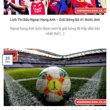
Lịch Thi Đấu Ngoại Hạng Anh – Giải Bóng Đá #1 Nước Anh
Ngoại hạng Anh luôn được xem là giải bóng đá hấp dẫn bậc
nhất thế [...]
25
Th1