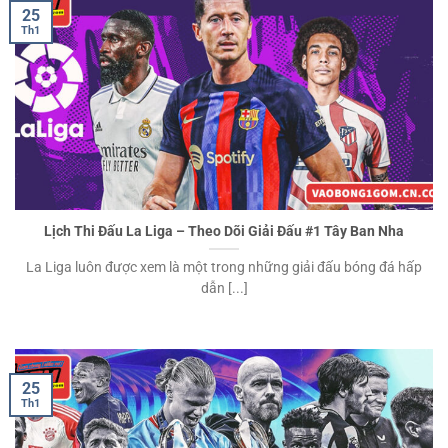
25
Th1
Lịch Thi Đấu La Liga – Theo Dõi Giải Đấu #1 Tây Ban Nha
La Liga luôn được xem là một trong những giải đấu bóng đá hấp
dẫn [...]
25
Th1