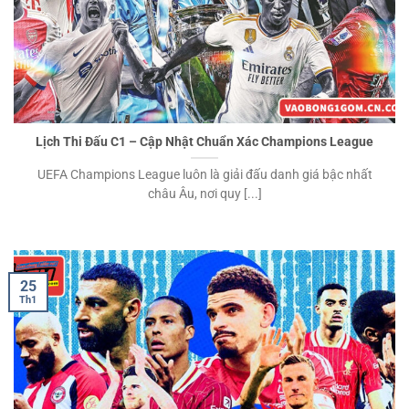
Lịch Thi Đấu C1 – Cập Nhật Chuẩn Xác Champions League
UEFA Champions League luôn là giải đấu danh giá bậc nhất
châu Âu, nơi quy [...]
25
Th1