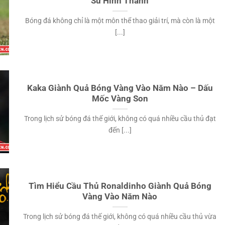
Sử Hình Thành
Bóng đá không chỉ là một môn thể thao giải trí, mà còn là một
[...]
Kaka Giành Quả Bóng Vàng Vào Năm Nào – Dấu
Mốc Vàng Son
Trong lịch sử bóng đá thế giới, không có quá nhiều cầu thủ đạt
đến [...]
Tìm Hiểu Cầu Thủ Ronaldinho Giành Quả Bóng
Vàng Vào Năm Nào
Trong lịch sử bóng đá thế giới, không có quá nhiều cầu thủ vừa