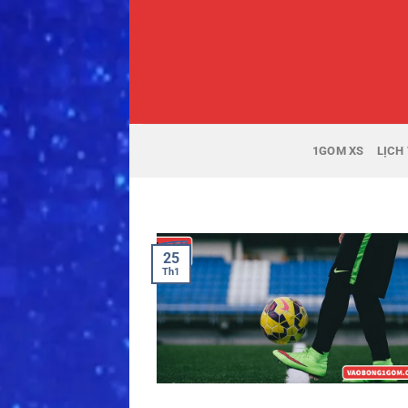
Bỏ
qua
nội
dung
1GOM XS
LỊCH
25
Th1