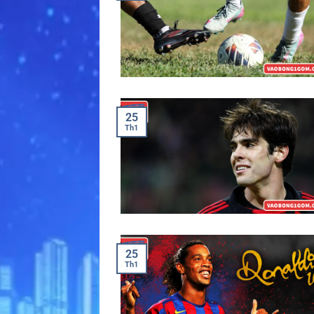
25
Th1
25
Th1