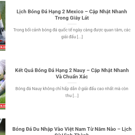
Lịch Bóng Đá Hạng 2 Mexico – Cập Nhật Nhanh
Trong Giây Lát
Trong bối cảnh bóng đá quốc tế ngày càng được quan tâm, các
giải đấu [...]
Kết Quả Bóng Đá Hạng 2 Nauy – Cập Nhật Nhanh
Và Chuẩn Xác
Bóng đá Nauy không chỉ hấp dẫn ở giải đấu cao nhất mà còn
thu [...]
Bóng Đá Du Nhập Vào Việt Nam Từ Năm Nào – Lịch