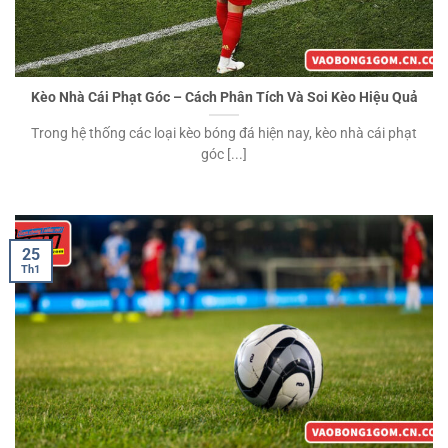
Kèo Nhà Cái Phạt Góc – Cách Phân Tích Và Soi Kèo Hiệu Quả
Trong hệ thống các loại kèo bóng đá hiện nay, kèo nhà cái phạt
góc [...]
25
Th1