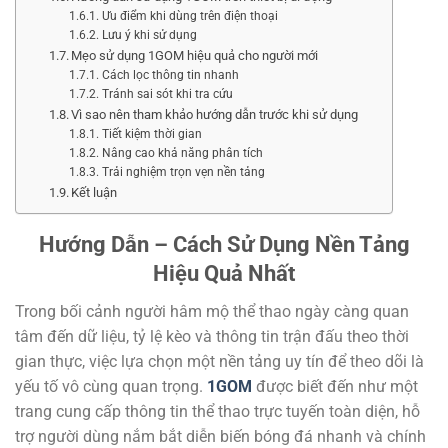
Ưu điểm khi dùng trên điện thoại
Lưu ý khi sử dụng
Mẹo sử dụng 1GOM hiệu quả cho người mới
Cách lọc thông tin nhanh
Tránh sai sót khi tra cứu
Vì sao nên tham khảo hướng dẫn trước khi sử dụng
Tiết kiệm thời gian
Nâng cao khả năng phân tích
Trải nghiệm trọn vẹn nền tảng
Kết luận
Hướng Dẫn – Cách Sử Dụng Nền Tảng
Hiệu Quả Nhất
Trong bối cảnh người hâm mộ thể thao ngày càng quan
tâm đến dữ liệu, tỷ lệ kèo và thông tin trận đấu theo thời
gian thực, việc lựa chọn một nền tảng uy tín để theo dõi là
yếu tố vô cùng quan trọng.
1GOM
được biết đến như một
trang cung cấp thông tin thể thao trực tuyến toàn diện, hỗ
trợ người dùng nắm bắt diễn biến bóng đá nhanh và chính