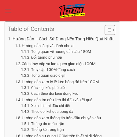
Bỏ
qua
nội
dung
Table of Contents
Hướng Dẫn – Cách Sử Dụng Nền Tảng Hiệu Quả Nhất
Hướng dẫn là gì và dành cho ai
Tổng quan về hướng dẫn của 1GOM
Đối tượng phù hợp
Cách truy cập và làm quen giao diện 1GOM
Truy cập 1GOM đúng cách
Tổng quan giao diện
Hướng dẫn xem tỷ lệ kèo bóng đá trên 1GOM
Các loại kèo phổ biến
Cách theo dõi biến động kèo
Hướng dẫn tra cứu lịch thi đấu và kết quả
Xem lịch thi đấu chi tiết
Theo dõi kết quả bóng đá
Hướng dẫn xem thông tin trận đấu chuyên sâu
Thông tin trước trận
Thống kê trong trận
Hướng dẫn sử dụng 1GOM trên thiết bị di động