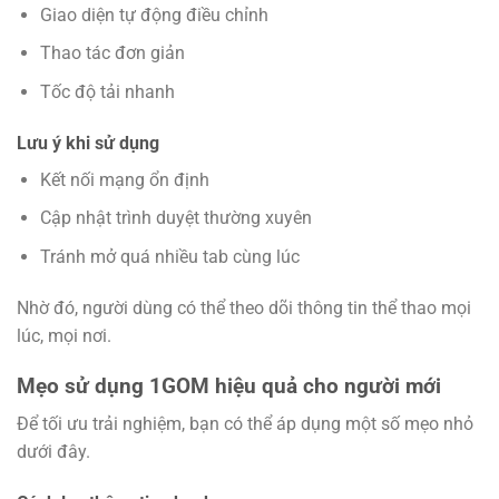
Giao diện tự động điều chỉnh
Thao tác đơn giản
Tốc độ tải nhanh
Lưu ý khi sử dụng
Kết nối mạng ổn định
Cập nhật trình duyệt thường xuyên
Tránh mở quá nhiều tab cùng lúc
Nhờ đó, người dùng có thể theo dõi thông tin thể thao mọi
lúc, mọi nơi.
Mẹo sử dụng 1GOM hiệu quả cho người mới
Để tối ưu trải nghiệm, bạn có thể áp dụng một số mẹo nhỏ
dưới đây.