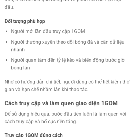
đấu.
Đối tượng phù hợp
Người mới lần đầu truy cập 1GOM
Người thường xuyên theo dõi bóng đá và cần dữ liệu
nhanh
Người quan tâm đến tỷ lệ kèo và biến động trước giờ
bóng lăn
Nhờ có hướng dẫn chi tiết, người dùng có thể tiết kiệm thời
gian và hạn chế nhầm lẫn khi thao tác.
Cách truy cập và làm quen giao diện 1GOM
Để sử dụng hiệu quả, bước đầu tiên luôn là làm quen với
cách truy cập và bố cục nền tảng.
Truy cập 1GOM đúng cách