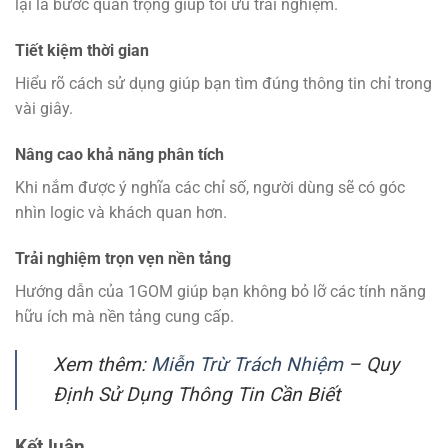
lại là bước quan trọng giúp tối ưu trải nghiệm.
Tiết kiệm thời gian
Hiểu rõ cách sử dụng giúp bạn tìm đúng thông tin chỉ trong
vài giây.
Nâng cao khả năng phân tích
Khi nắm được ý nghĩa các chỉ số, người dùng sẽ có góc
nhìn logic và khách quan hơn.
Trải nghiệm trọn vẹn nền tảng
Hướng dẫn của 1GOM giúp bạn không bỏ lỡ các tính năng
hữu ích mà nền tảng cung cấp.
Xem thêm:
Miễn Trừ Trách Nhiệm
– Quy
Định Sử Dụng Thông Tin Cần Biết
Kết luận